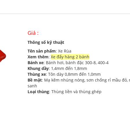
Giá :
Thông số kỹ thuật
Tên sản phẩm
: Xe Rùa
Xem thêm
:
Xe đẩy hàng 2 bánh
Bánh xe
: Bánh hơi, bánh đặc 300-8, 400-4
Khung dầy
: 1,4mm đến 1,8mm
Thùng xe
: Tôn dày 0,8mm đến 1,0mm
Bề mặt
: Mạ kẽm nhúng nóng, sơn chống rỉ mầu đỏ,
sanh
Loại thùng
: Thùng liền và thùng ghép