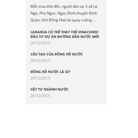
Mỗi mùa khô đến, người dân tại 3 xã La
Ngà, Phú Ngọc, Ngọc Định (huyện Định
Quán, tỉnh Đồng Nai) lại quay cuồng ...
LANGRUA CÓ THỂ THAY THẾ VINACONEX
ĐẦU TƯ DỰ ÁN ĐƯỜNG DẪN NƯỚC MỚI
26/12/2015
CẤU TẠO CỦA ĐỒNG HỒ NƯỚC
26/12/2015
ĐỒNG HỒ NƯỚC LÀ GÌ?
26/12/2015
VẬT TƯ NGÀNH NƯỚC
26/12/2015