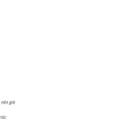
 nên giá
 móc