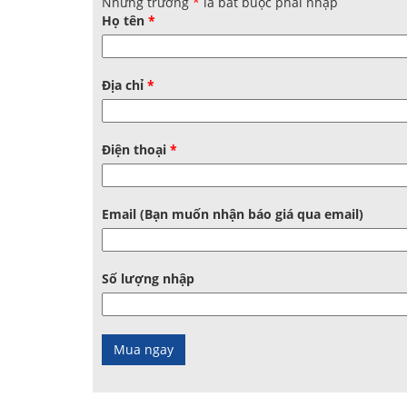
Những trường
*
là bắt buộc phải nhập
Họ tên
*
Địa chỉ
*
Điện thoại
*
Email (Bạn muốn nhận báo giá qua email)
Số lượng nhập