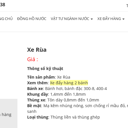
938
NG CHỦ
ĐỒNG HỒ NƯỚC
VẬT TƯ NGÀNH NƯỚC
XE ĐẨY HÀNG
Xe Rùa
Giá :
Thông số kỹ thuật
Tên sản phẩm
: Xe Rùa
Xem thêm
:
Xe đẩy hàng 2 bánh
Bánh xe
: Bánh hơi, bánh đặc 300-8, 400-4
Khung dầy
: 1,4mm đến 1,8mm
Thùng xe
: Tôn dày 0,8mm đến 1,0mm
Bề mặt
: Mạ kẽm nhúng nóng, sơn chống rỉ mầu đỏ,
sanh
a hàng
Loại thùng
: Thùng liền và thùng ghép