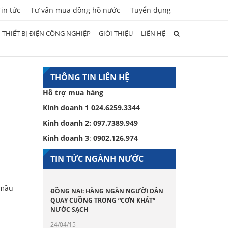
Tin tức
Tư vấn mua đồng hồ nước
Tuyển dụng
THIẾT BỊ ĐIỆN CÔNG NGHIỆP
GIỚI THIỆU
LIÊN HỆ
THÔNG TIN LIÊN HỆ
Hỗ trợ mua hàng
Kinh doanh 1
024.6259.3344
Kinh doanh 2:
097.7389.949
Kinh doanh 3
:
0902.126.974
TIN TỨC NGÀNH NƯỚC
 mầu
ĐỒNG NAI: HÀNG NGÀN NGƯỜI DÂN
QUAY CUỒNG TRONG “CƠN KHÁT”
NƯỚC SẠCH
24/04/15