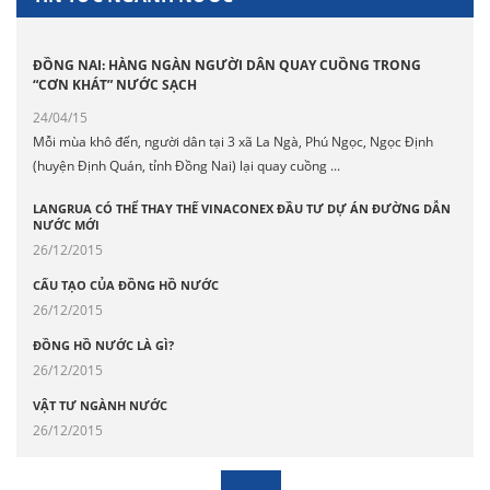
ĐỒNG NAI: HÀNG NGÀN NGƯỜI DÂN QUAY CUỒNG TRONG
“CƠN KHÁT” NƯỚC SẠCH
24/04/15
Mỗi mùa khô đến, người dân tại 3 xã La Ngà, Phú Ngọc, Ngọc Định
(huyện Định Quán, tỉnh Đồng Nai) lại quay cuồng ...
LANGRUA CÓ THỂ THAY THẾ VINACONEX ĐẦU TƯ DỰ ÁN ĐƯỜNG DẪN
NƯỚC MỚI
26/12/2015
CẤU TẠO CỦA ĐỒNG HỒ NƯỚC
26/12/2015
ĐỒNG HỒ NƯỚC LÀ GÌ?
26/12/2015
VẬT TƯ NGÀNH NƯỚC
26/12/2015