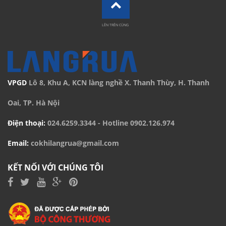
LÊN TRÊN CÙNG
VPGD
Lô 8, Khu A, KCN làng nghề X. Thanh Thùy, H. Thanh
Oai, TP. Hà Nội
Điện thoại:
024.6259.3344
- Hotline
0902.126.974
Email:
cokhilangrua@gmail.com
KẾT NỐI VỚI CHÚNG TÔI