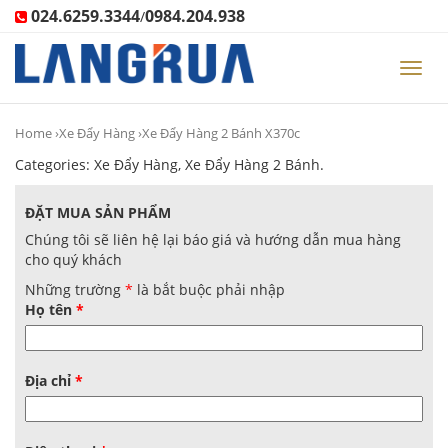
024.6259.3344
0984.204.938
/
Toggl
navig
Home
›
Xe Đẩy Hàng
›Xe Đẩy Hàng 2 Bánh X370c
Categories:
Xe Đẩy Hàng
,
Xe Đẩy Hàng 2 Bánh
.
ĐẶT MUA SẢN PHẨM
Chúng tôi sẽ liên hệ lại báo giá và hướng dẫn mua hàng
cho quý khách
Những trường
*
là bắt buộc phải nhập
Họ tên
*
Địa chỉ
*