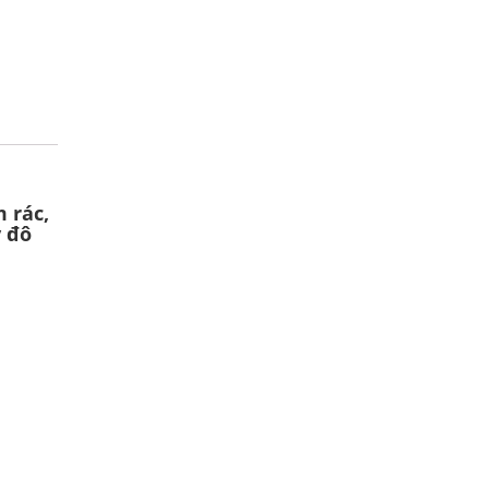
 rác,
y đô