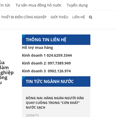
Tin tức
Tư vấn mua đồng hồ nước
Tuyển dụng
THIẾT BỊ ĐIỆN CÔNG NGHIỆP
GIỚI THIỆU
LIÊN HỆ
THÔNG TIN LIÊN HỆ
Hỗ trợ mua hàng
Kinh doanh 1
024.6259.3344
ủa
Kinh doanh 2:
097.7389.949
 làm
Kinh doanh 3
:
0902.126.974
nghiệp
ông
TIN TỨC NGÀNH NƯỚC
u
ĐỒNG NAI: HÀNG NGÀN NGƯỜI DÂN
QUAY CUỒNG TRONG “CƠN KHÁT”
NƯỚC SẠCH
24/04/15