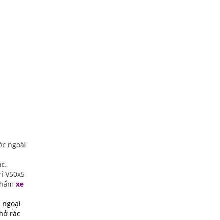
ớc ngoài
c.
ỉ V50x5
 phẩm
xe
c ngoại
hở rác