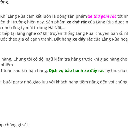
ường.
 Khí Làng Rùa cam kết luôn là dòng sản phẩm
xe thu gom rác
tốt n
rên thị trường hiện nay. Sản phẩm
xe chở rác
của Làng Rùa được 
n như công ty môi trường Hà Nội,…
c tiếp tại làng nghề cơ khí truyền thống Làng Rùa, chuyên bán sỉ, 
nước theo giá cả cạnh tranh. Đặt hàng
xe đẩy rác
của Làng Rùa ho
 hàng. Chúng tôi có đội ngũ kiểm tra hàng trước khi giao hàng cho
h nhiệm.
1 tuần sau kí nhận hàng,
Dịch vụ bảo hành xe đẩy rác
uy tín, sữa 
buổi party nhỏ giao lưu với khách hàng tiềm năng đến với chúng 
p chống gỉ sét