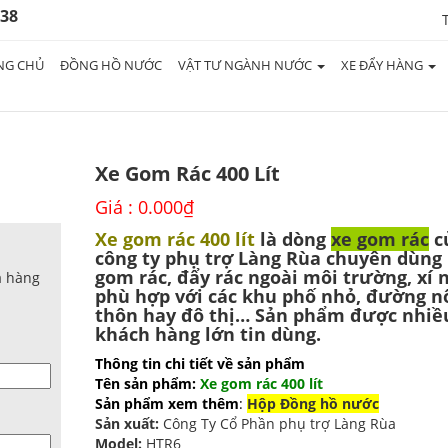
938
NG CHỦ
ĐỒNG HỒ NƯỚC
VẬT TƯ NGÀNH NƯỚC
XE ĐẨY HÀNG
Xe Gom Rác 400 Lít
Giá :
0.000
₫
Xe gom rác 400 lít
là dòng
xe gom rác
c
công ty phụ trợ Làng Rùa chuyên dùng
gom rác, đẩy rác ngoài môi trường, xí 
a hàng
phù hợp với các khu phố nhỏ, đường n
thôn hay đô thị… Sản phẩm được nhiề
khách hàng lớn tin dùng.
Thông tin chi tiết về sản phẩm
Tên sản phẩm:
Xe gom rác 400 lít
Sản phẩm xem thêm
:
Hộp Đồng hồ nước
Sản xuất:
Công Ty Cổ Phần phụ trợ Làng Rùa
Model:
HTR6