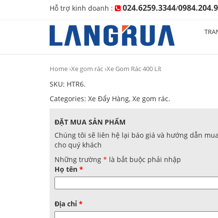
024.6259.3344
0984.204.
Hỗ trợ kinh doanh :
/
TRA
Home
›
Xe gom rác
›Xe Gom Rác 400 Lít
SKU:
HTR6
.
Categories:
Xe Đẩy Hàng
,
Xe gom rác
.
ĐẶT MUA SẢN PHẨM
Chúng tôi sẽ liên hệ lại báo giá và hướng dẫn mu
cho quý khách
Những trường
*
là bắt buộc phải nhập
Họ tên
*
Địa chỉ
*