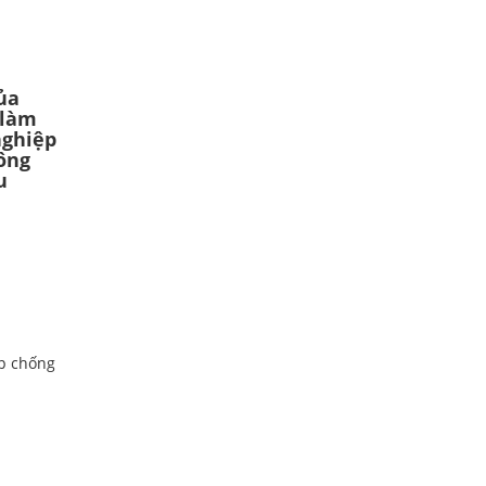
ủa
 làm
nghiệp
ông
u
p chống