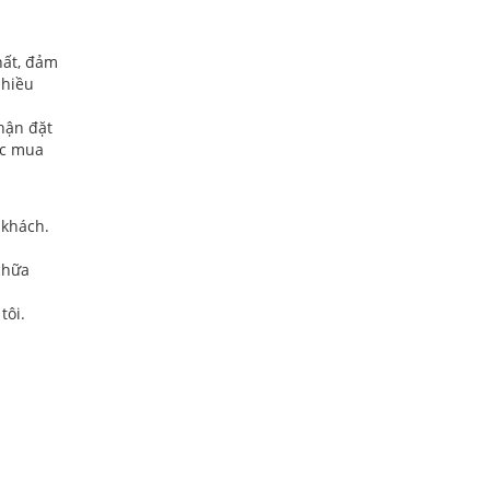
hất, đảm
nhiều
nhận đặt
ặc mua
 khách.
chữa
tôi.