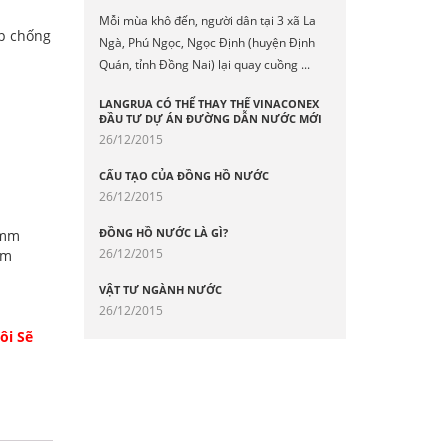
Mỗi mùa khô đến, người dân tại 3 xã La
p chống
Ngà, Phú Ngọc, Ngọc Định (huyện Định
Quán, tỉnh Đồng Nai) lại quay cuồng ...
LANGRUA CÓ THỂ THAY THẾ VINACONEX
ĐẦU TƯ DỰ ÁN ĐƯỜNG DẪN NƯỚC MỚI
26/12/2015
CẤU TẠO CỦA ĐỒNG HỒ NƯỚC
26/12/2015
ĐỒNG HỒ NƯỚC LÀ GÌ?
 mm
26/12/2015
mm
VẬT TƯ NGÀNH NƯỚC
26/12/2015
ôi Sẽ