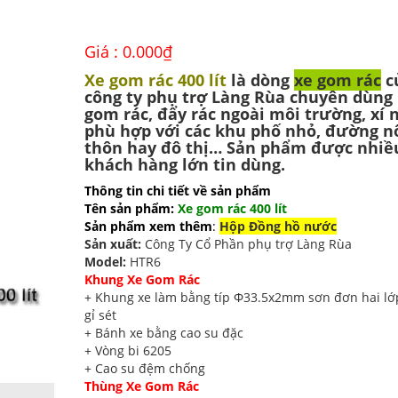
Giá :
0.000
₫
Xe gom rác 400 lít
là dòng
xe gom rác
c
công ty phụ trợ Làng Rùa chuyên dùng
gom rác, đẩy rác ngoài môi trường, xí 
phù hợp với các khu phố nhỏ, đường n
thôn hay đô thị… Sản phẩm được nhiề
khách hàng lớn tin dùng.
Thông tin chi tiết về sản phẩm
Tên sản phẩm:
Xe gom rác 400 lít
Sản phẩm xem thêm
:
Hộp Đồng hồ nước
Sản xuất:
Công Ty Cổ Phần phụ trợ Làng Rùa
Model:
HTR6
Khung Xe Gom Rác
+ Khung xe làm bằng típ Ф33.5x2mm sơn đơn hai lớ
gỉ sét
+ Bánh xe bằng cao su đặc
+ Vòng bi 6205
+ Cao su đệm chống
Thùng Xe Gom Rác