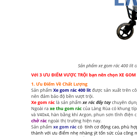
Sản phẩm xe gom rác 400 lít 
Với 3 ƯU ĐIỂM VƯỢC TRỘI bạn nên chọn XE GOM
1. Ưu Điểm Về Chất Lượng
Sản phẩm
Xe gom rác 400 lit
được sản xuất trên cô
nên đảm bảo độ bền vượt trội.
Xe gom rác
là sản phẩm
xe rác đẩy tay
chuyên dụng
Ngoài ra
xe thu gom rác
của Làng Rùa có khung típ
và V40x4, hàn bằng khí Argon, phun sơn tĩnh điện 
chở rác
ngoài thị trường hiện nay.
Sản phẩm
xe gom rác
có tính cơ động cao, phù hợp
thành với ưu điểm nhẹ nhàng ýt tốn sức của công nh