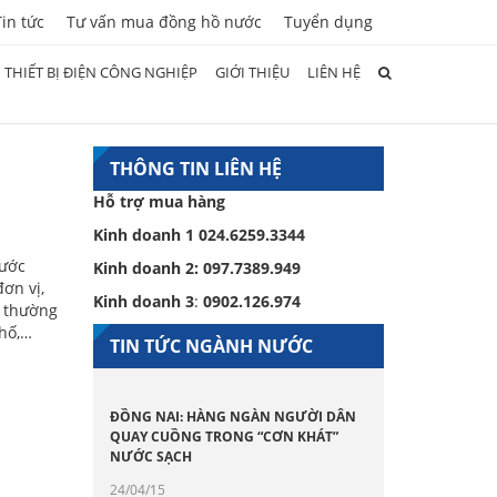
Tin tức
Tư vấn mua đồng hồ nước
Tuyển dụng
THIẾT BỊ ĐIỆN CÔNG NGHIỆP
GIỚI THIỆU
LIÊN HỆ
THÔNG TIN LIÊN HỆ
Hỗ trợ mua hàng
Kinh doanh 1
024.6259.3344
hước
Kinh doanh 2:
097.7389.949
ơn vị,
Kinh doanh 3
:
0902.126.974
l thường
phố,…
TIN TỨC NGÀNH NƯỚC
ĐỒNG NAI: HÀNG NGÀN NGƯỜI DÂN
QUAY CUỒNG TRONG “CƠN KHÁT”
NƯỚC SẠCH
24/04/15