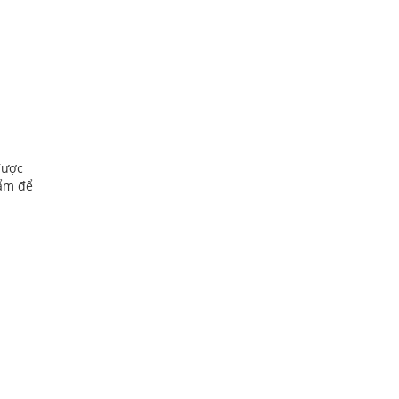
được
hẩm để