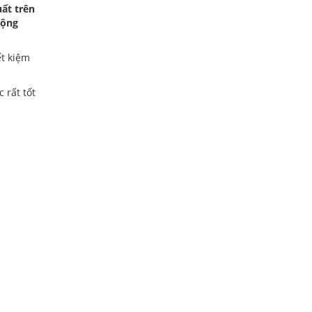
uất trên
cộng
ết kiệm
 rất tốt