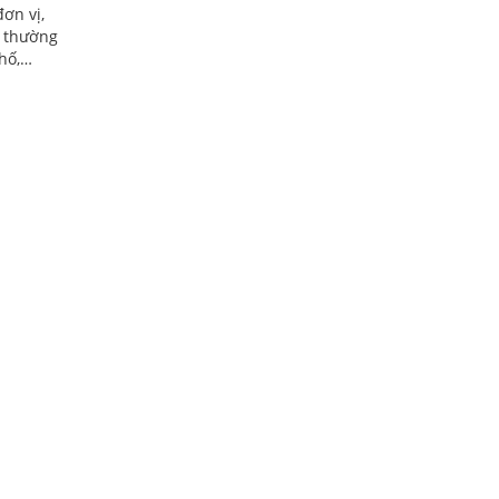
ơn vị,
l thường
phố,…