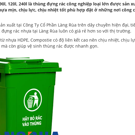
0l, 120l, 240l là thùng đựng rác công nghiệp loại lớn được sản x
hựa mịn, chịu lực, chịu nhiệt tốt phù hợp đặt ở những nơi công 
n xuất tại Công Ty Cổ Phần Làng Rùa trên dây chuyền hiện đại, ti
 đựng rác nhựa tại Làng Rùa luôn có giá rẻ hơn so với thị trường.
ừ nhựa HDPE, Compostie có độ liên kết cao nên chịu nhiệt, chịu lực
 mà còn giúp vệ sinh thùng rác được nhanh gọn.