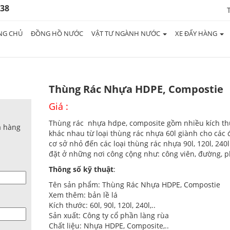
938
NG CHỦ
ĐỒNG HỒ NƯỚC
VẬT TƯ NGÀNH NƯỚC
XE ĐẨY HÀNG
Thùng Rác Nhựa HDPE, Compostie
Giá :
Thùng rác nhựa hdpe, composite gồm nhiều kích t
a hàng
khác nhau từ loại thùng rác nhựa 60l giành cho các đ
cơ sở nhỏ đến các loại thùng rác nhựa 90l, 120l, 240
đặt ở những nơi công cộng như: công viên, đường, 
Thông số kỹ thuật
:
Tên sản phẩm: Thùng Rác Nhựa HDPE, Compostie
Xem thêm: bản lề lá
Kích thước: 60l, 90l, 120l, 240l,..
Sản xuất: Công ty cổ phần làng rùa
Chất liệu: Nhựa HDPE, Composite,..