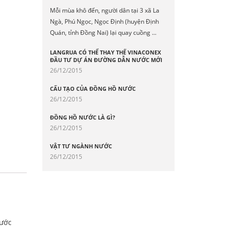
Mỗi mùa khô đến, người dân tại 3 xã La
Ngà, Phú Ngọc, Ngọc Định (huyện Định
Quán, tỉnh Đồng Nai) lại quay cuồng ...
LANGRUA CÓ THỂ THAY THẾ VINACONEX
ĐẦU TƯ DỰ ÁN ĐƯỜNG DẪN NƯỚC MỚI
26/12/2015
CẤU TẠO CỦA ĐỒNG HỒ NƯỚC
26/12/2015
ĐỒNG HỒ NƯỚC LÀ GÌ?
26/12/2015
VẬT TƯ NGÀNH NƯỚC
26/12/2015
hước