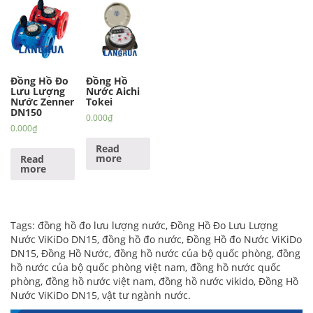
Đồng Hồ Đo
Đồng Hồ
Lưu Lượng
Nước Aichi
Nước Zenner
Tokei
DN150
0.000
₫
0.000
₫
Read
more
Read
more
Tags:
đồng hồ đo lưu lượng nước
,
Đồng Hồ Đo Lưu Lượng
Nước ViKiDo DN15
,
đồng hồ đo nước
,
Đồng Hồ đo Nước ViKiDo
DN15
,
Đồng Hồ Nước
,
đồng hồ nước của bộ quốc phòng
,
đồng
hồ nước của bộ quốc phòng việt nam
,
đồng hồ nước quốc
phòng
,
đồng hồ nước việt nam
,
đồng hồ nước vikido
,
Đồng Hồ
Nước ViKiDo DN15
,
vật tư ngành nước
.