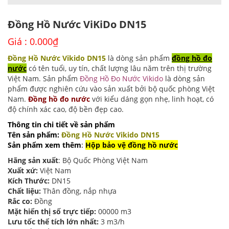
Đồng Hồ Nước ViKiDo DN15
Giá :
0.000
₫
Đồng Hồ Nước Vikido DN15
là dòng sản phẩm
đồng hồ đo
nước
có tên tuổi, uy tín, chất lượng lâu năm trên thị trường
Việt Nam. Sản phẩm
Đồng Hồ Đo Nước Vikido
là dòng sản
phẩm được nghiên cứu vào sản xuất bởi bộ quốc phòng Việt
Nam.
Đồng hồ đo nước
với kiểu dáng gọn nhẹ, linh hoạt, có
độ chính xác cao, độ bền đẹp cao.
Thông tin chi tiết về sản phẩm
Tên sản phẩm:
Đồng Hồ Nước Vikido DN15
Sản phẩm xem thêm
:
Hộp bảo vệ đồng hồ nước
Hãng sản xuất
: Bộ Quốc Phòng Việt Nam
Xuất xứ:
Việt Nam
Kích Thước:
DN15
Chất liệu:
Thân đồng, nắp nhựa
Rắc co:
Đồng
Mặt hiển thị số trực tiếp:
00000 m3
Lưu tốc thể tích lớn nhất:
3 m3/h