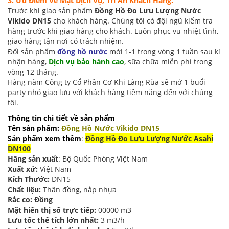
3. Ưu Điểm Về Mặt Dịch Vụ, Tri Ân Khách Hàng.
Trước khi giao sản phẩm
Đồng Hồ Đo Lưu Lượng Nước
Vikido DN15
cho khách hàng. Chúng tôi có đội ngũ kiểm tra
hàng trước khi giao hàng cho khách. Luôn phục vu nhiệt tình,
giao hàng tận nơi có trách nhiệm.
Đổi sản phẩm
đồng hồ nước
mới 1-1 trong vòng 1 tuần sau kí
nhận hàng,
Dịch vụ bảo hành cao
, sữa chữa miễn phí trong
vòng 12 tháng.
Hàng năm Công ty Cổ Phần Cơ Khi Làng Rùa sẽ mở 1 buổi
party nhỏ giao lưu với khách hàng tiềm năng đến với chúng
tôi.
Thông tin chi tiết về sản phẩm
Tên sản phẩm:
Đồng Hồ Nước Vikido DN15
Sản phẩm xem thêm
:
Đồng Hồ Đo Lưu Lượng Nước Asahi
DN100
Hãng sản xuất
: Bộ Quốc Phòng Việt Nam
Xuất xứ:
Việt Nam
Kích Thước:
DN15
Chất liệu:
Thân đồng, nắp nhựa
Rắc co: Đồng
Mặt hiển thị số trực tiếp:
00000 m3
Lưu tốc thể tích lớn nhất:
3 m3/h