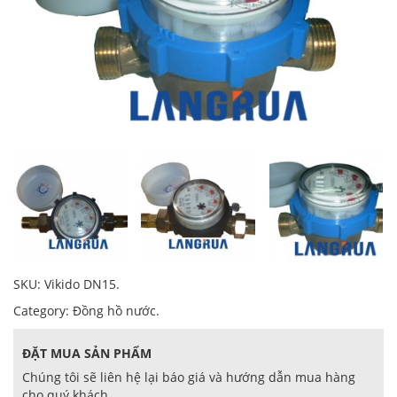
SKU:
Vikido DN15
.
Category:
Đồng hồ nước
.
ĐẶT MUA SẢN PHẨM
Chúng tôi sẽ liên hệ lại báo giá và hướng dẫn mua hàng
cho quý khách