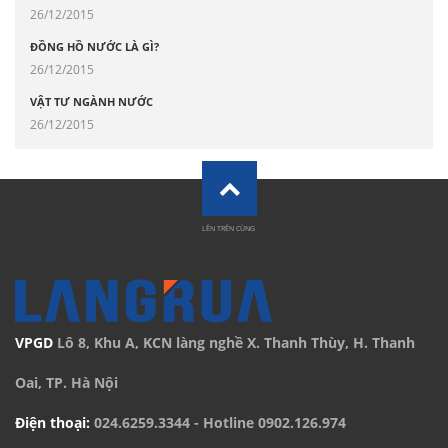
26/12/2015
ĐỒNG HỒ NƯỚC LÀ GÌ?
26/12/2015
VẬT TƯ NGÀNH NƯỚC
26/12/2015
LÊN TRÊN CÙNG
VPGD
Lô 8, Khu A, KCN làng nghề X. Thanh Thùy, H. Thanh
Oai, TP. Hà Nội
Điện thoại:
024.6259.3344
- Hotline
0902.126.974