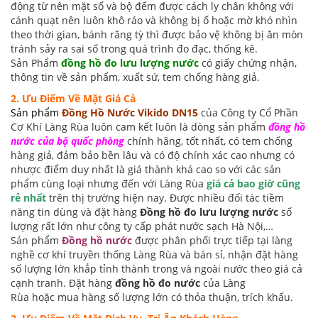
động từ nên mặt số và bộ đếm được cách ly chân không với
cánh quạt nên luôn khô ráo và không bị ố hoặc mờ khó nhìn
theo thời gian, bánh răng tỳ thì được bảo vệ không bị ăn mòn
tránh sảy ra sai số trong quá trình đo đạc, thống kê.
Sản Phẩm
đồng hồ đo lưu lượng nước
có giấy chứng nhận,
thông tin về sản phẩm, xuất sứ, tem chống hàng giả.
2. Ưu Điểm Về Mặt Giá Cả
Sản phẩm
Đồng Hồ Nước Vikido DN15
của Công ty Cổ Phần
Cơ Khí Làng Rùa luôn cam kết luôn là dòng sản phẩm
đồng hồ
nước của bộ quốc phòng
chính hãng, tốt nhất, có tem chống
hàng giả, đảm bảo bền lâu và có độ chính xác cao nhưng có
nhược điểm duy nhất là giá thành khá cao so với các sản
phẩm cùng loại nhưng đến với Làng Rùa
giá cả bao giờ cũng
rẻ nhất
trên thị trường hiện nay. Được nhiều đối tác tiềm
năng tin dùng và đặt hàng
Đồng hồ đo lưu lượng nước
số
lượng rất lớn như công ty cấp phát nước sạch Hà Nội,…
Sản phẩm
Đồng hồ nước
được phân phối
trực tiếp tại làng
nghề cơ khí truyền thống Làng Rùa và bán sỉ, nhận đặt hàng
số lượng lớn khắp tỉnh thành trong và ngoài nước theo giá cả
cạnh tranh. Đặt hàng
đồng hồ đo nước
của Làng
Rùa hoặc mua hàng số lượng lớn có thỏa thuận, trích khấu.