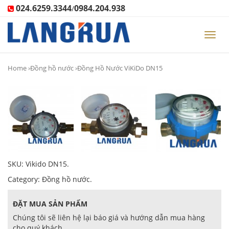
024.6259.3344
0984.204.938
/
Toggl
navig
Home
›
Đồng hồ nước
›Đồng Hồ Nước ViKiDo DN15
SKU:
Vikido DN15
.
Category:
Đồng hồ nước
.
ĐẶT MUA SẢN PHẨM
Chúng tôi sẽ liên hệ lại báo giá và hướng dẫn mua hàng
cho quý khách