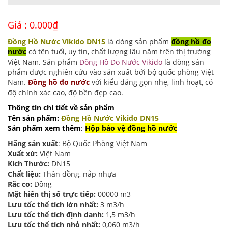
Giá :
0.000
₫
Đồng Hồ Nước Vikido DN15
là dòng sản phẩm
đồng hồ đo
nước
có tên tuổi, uy tín, chất lượng lâu năm trên thị trường
Việt Nam. Sản phẩm
Đồng Hồ Đo Nước Vikido
là dòng sản
phẩm được nghiên cứu vào sản xuất bởi bộ quốc phòng Việt
Nam.
Đồng hồ đo nước
với kiểu dáng gọn nhẹ, linh hoạt, có
độ chính xác cao, độ bền đẹp cao.
Thông tin chi tiết về sản phẩm
Tên sản phẩm:
Đồng Hồ Nước Vikido DN15
Sản phẩm xem thêm
:
Hộp bảo vệ đồng hồ nước
Hãng sản xuất
: Bộ Quốc Phòng Việt Nam
Xuất xứ:
Việt Nam
Kích Thước:
DN15
Chất liệu:
Thân đồng, nắp nhựa
Rắc co:
Đồng
Mặt hiển thị số trực tiếp:
00000 m3
Lưu tốc thể tích lớn nhất:
3 m3/h
Lưu tốc thể tích định danh:
1,5 m3/h
Lưu tốc thể tích nhỏ nhất:
0,060 m3/h