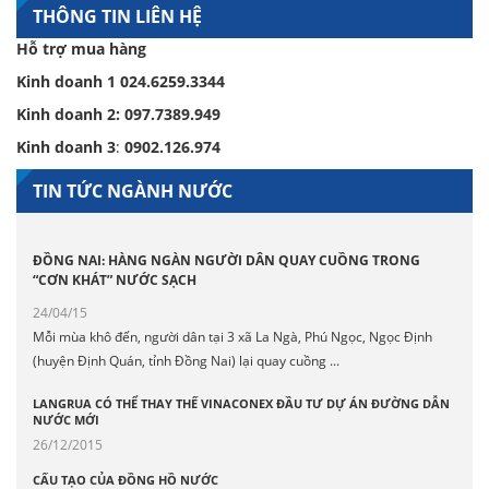
THÔNG TIN LIÊN HỆ
Hỗ trợ mua hàng
Kinh doanh 1
024.6259.3344
Kinh doanh 2:
097.7389.949
Kinh doanh 3
:
0902.126.974
TIN TỨC NGÀNH NƯỚC
ĐỒNG NAI: HÀNG NGÀN NGƯỜI DÂN QUAY CUỒNG TRONG
“CƠN KHÁT” NƯỚC SẠCH
24/04/15
Mỗi mùa khô đến, người dân tại 3 xã La Ngà, Phú Ngọc, Ngọc Định
(huyện Định Quán, tỉnh Đồng Nai) lại quay cuồng ...
LANGRUA CÓ THỂ THAY THẾ VINACONEX ĐẦU TƯ DỰ ÁN ĐƯỜNG DẪN
NƯỚC MỚI
26/12/2015
CẤU TẠO CỦA ĐỒNG HỒ NƯỚC