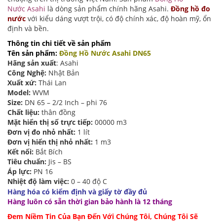
Nước Asahi
là dòng sản phẩm chính hãng Asahi.
Đồng hồ đo
nước
với kiểu dáng vượt trội, có độ chính xác, độ hoàn mỹ, ổn
định và bền.
Thông tin chi tiết về sản phẩm
Tên sản phẩm:
Đồng Hồ Nước Asahi DN65
Hãng sản xuất
: Asahi
Công Nghệ:
Nhật Bản
Xuất xứ:
Thái Lan
Model:
WVM
Size:
DN 65 – 2/2 Inch – phi 76
Chất liệu:
thân đồng
Mặt hiển thị số trực tiếp:
00000 m3
Đơn vị đo nhỏ nhất:
1 lít
Đơn vị hiển thị nhỏ nhất:
1 m3
Kết nối:
Bắt Bích
Tiêu chuẩn:
Jis – BS
Áp lực:
PN 16
Nhiệt độ làm việc:
0 – 40 độ C
Hàng hóa có kiểm định và giấy tờ đầy đủ
Hàng luôn có sẵn thời gian bảo hành là 12 tháng
Đem Niềm Tin Của Bạn Đến Với Chúng Tôi, Chúng Tôi Sẽ