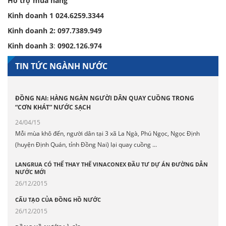
Hỗ trợ mua hàng
Kinh doanh 1
024.6259.3344
Kinh doanh 2:
097.7389.949
Kinh doanh 3
:
0902.126.974
TIN TỨC NGÀNH NƯỚC
ĐỒNG NAI: HÀNG NGÀN NGƯỜI DÂN QUAY CUỒNG TRONG
“CƠN KHÁT” NƯỚC SẠCH
24/04/15
Mỗi mùa khô đến, người dân tại 3 xã La Ngà, Phú Ngọc, Ngọc Định
(huyện Định Quán, tỉnh Đồng Nai) lại quay cuồng ...
LANGRUA CÓ THỂ THAY THẾ VINACONEX ĐẦU TƯ DỰ ÁN ĐƯỜNG DẪN
NƯỚC MỚI
26/12/2015
CẤU TẠO CỦA ĐỒNG HỒ NƯỚC
26/12/2015