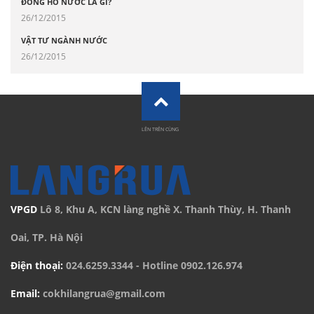
ĐỒNG HỒ NƯỚC LÀ GÌ?
26/12/2015
VẬT TƯ NGÀNH NƯỚC
26/12/2015
LÊN TRÊN CÙNG
VPGD
Lô 8, Khu A, KCN làng nghề X. Thanh Thùy, H. Thanh
Oai, TP. Hà Nội
Điện thoại:
024.6259.3344
- Hotline
0902.126.974
Email:
cokhilangrua@gmail.com