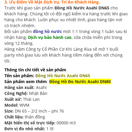
3. Ưu Điểm Về Mặt Dịch Vụ, Tri Ân Khách Hàng.
Trước khi giao sản phẩm
Đồng Hồ Nước Asahi DN65
cho
khách hàng. Chúng tôi có đội ngũ kiểm tra hàng trước khi giao
hàng cho khách. Luôn phục vu nhiệt tình, giao hàng tận nơi
có trách nhiệm.
Đổi sản phẩm
đồng hồ nước
mới 1-1 trong vòng 1 tuần sau kí
nhận hàng,
Dịch vụ bảo hành cao
, sữa chữa miễn phí trong
vòng 12 tháng.
Hàng năm Công ty Cổ Phần Cơ Khi Làng Rùa sẽ mở 1 buổi
party nhỏ giao lưu với khách hàng tiềm năng đến với chúng
tôi.
Thông tin chi tiết về sản phẩm
Tên sản phẩm:
Đồng Hồ Nước Asahi DN65
Sản phẩm xem thêm
:
Đồng Hồ Đo Nước Asahi DN80
Hãng sản xuất
: Asahi
Công Nghệ:
Nhật Bản
Xuất xứ:
Thái Lan
Model:
WVM
Size:
DN 65 – 2/2 Inch – phi 76
Chất liệu:
thân đồng
Mặt hiển thị số trực tiếp:
00000 m3
Đơn vị đo nhỏ nhất:
1 lít