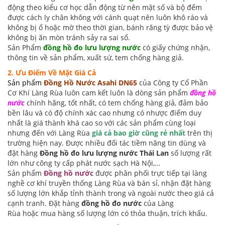
động theo kiểu cơ học dẫn động từ nên mặt số và bộ đếm
được cách ly chân không với cánh quạt nên luôn khô ráo và
không bị ố hoặc mờ theo thời gian, bánh răng tỳ được bảo vệ
không bị ăn mòn tránh sảy ra sai số.
Sản Phẩm
đồng hồ đo lưu lượng nước
có giấy chứng nhận,
thông tin về sản phẩm, xuất sứ, tem chống hàng giả.
2. Ưu Điểm Về Mặt Giá Cả
Sản phẩm
Đồng Hồ Nước Asahi DN65
của Công ty Cổ Phần
Cơ Khí Làng Rùa luôn cam kết luôn là dòng sản phẩm
đồng hồ
nước
chính hãng, tốt nhất, có tem chống hàng giả, đảm bảo
bền lâu và có độ chính xác cao nhưng có nhược điểm duy
nhất là giá thành khá cao so với các sản phẩm cùng loại
nhưng đến với Làng Rùa
giá cả bao giờ cũng rẻ nhất
trên thị
trường hiện nay. Được nhiều đối tác tiềm năng tin dùng và
đặt hàng
Đồng hồ đo lưu lượng nước Thái Lan
số lượng rất
lớn như công ty cấp phát nước sạch Hà Nội,…
Sản phẩm
Đồng hồ nước
được phân phối
trực tiếp tại làng
nghề cơ khí truyền thống Làng Rùa và bán sỉ, nhận đặt hàng
số lượng lớn khắp tỉnh thành trong và ngoài nước theo giá cả
cạnh tranh. Đặt hàng
đồng hồ đo nước
của Làng
Rùa hoặc mua hàng số lượng lớn có thỏa thuận, trích khấu.