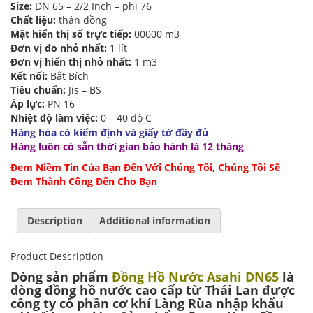
Size:
DN 65 – 2/2 Inch – phi 76
Chất liệu:
thân đồng
Mặt hiển thị số trực tiếp:
00000 m3
Đơn vị đo nhỏ nhất:
1 lít
Đơn vị hiển thị nhỏ nhất:
1 m3
Kết nối:
Bắt Bích
Tiêu chuẩn:
Jis – BS
Áp lực:
PN 16
Nhiệt độ làm việc:
0 – 40 độ C
Hàng hóa có kiểm định và giấy tờ đầy đủ
Hàng luôn có sẵn thời gian bảo hành là 12 tháng
Đem Niềm Tin Của Bạn Đến Với Chúng Tôi, Chúng Tôi Sẽ
Đem Thành Công Đến Cho Bạn
Description
Additional information
Product Description
Dòng sản phẩm
Đồng Hồ Nước Asahi DN65
là
dòng đồng hồ nước cao cấp từ Thái Lan được
công ty cổ phần cơ khí Làng Rùa nhập khẩu