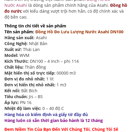
Nước Asahi
là dòng sản phẩm chính hãng của Asahi.
Đồng hồ
đo nước
với kiểu dáng vượt trội hơn hẳn, có độ chính xác và
độ bền cao.
Thông tin chi tiết về sản phẩm
Tên sản phẩm:
Đồng Hồ Đo Lưu Lượng Nước Asahi DN100
Hãng sản xuất
: Asahi
Công Nghệ:
Nhật Bản
Xuất xứ:
Thái Lan
Model:
WVM
Kích Thước:
DN100 – 4 Inch – phi 114
Chất liệu:
Thân đồng
Mặt hiển thị số trực tiếp:
00000 m3
Đơn vị đo nhỏ nhất:
1 lít
Đơn vị hiển thị nhỏ nhất:
1 m3
Kết nối:
Bắt Bích
Tiêu chuẩn:
Jis – BS
Áp lực:
PN 16
Nhiệt độ làm việc:
0 – 40 độ C
Hàng hóa có kiểm định và giấy tờ đầy đủ
Hàng luôn có sẵn thời gian bảo hành là 12 tháng
Đem Niềm Tin Của Bạn Đến Với Chúng Tôi, Chúng Tôi Sẽ