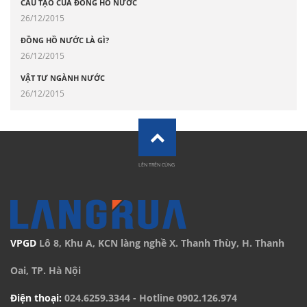
CẤU TẠO CỦA ĐỒNG HỒ NƯỚC
26/12/2015
ĐỒNG HỒ NƯỚC LÀ GÌ?
26/12/2015
VẬT TƯ NGÀNH NƯỚC
26/12/2015
LÊN TRÊN CÙNG
VPGD
Lô 8, Khu A, KCN làng nghề X. Thanh Thùy, H. Thanh
Oai, TP. Hà Nội
Điện thoại:
024.6259.3344
- Hotline
0902.126.974