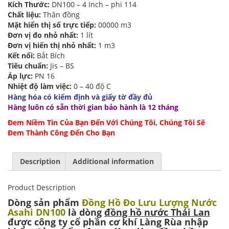
Kích Thước:
DN100 – 4 Inch – phi 114
Chất liệu:
Thân đồng
Mặt hiển thị số trực tiếp:
00000 m3
Đơn vị đo nhỏ nhất:
1 lít
Đơn vị hiển thị nhỏ nhất:
1 m3
Kết nối:
Bắt Bích
Tiêu chuẩn:
Jis – BS
Áp lực:
PN 16
Nhiệt độ làm việc:
0 – 40 độ C
Hàng hóa có kiểm định và giấy tờ đầy đủ
Hàng luôn có sẵn thời gian bảo hành là 12 tháng
Đem Niềm Tin Của Bạn Đến Với Chúng Tôi, Chúng Tôi Sẽ
Đem Thành Công Đến Cho Bạn
Description
Additional information
Product Description
Dòng sản phẩm
Đồng Hồ Đo Lưu Lượng Nước
Asahi DN100
là dòng
đồng hồ nước Thái Lan
được công ty cổ phần cơ khí Làng Rùa nhập