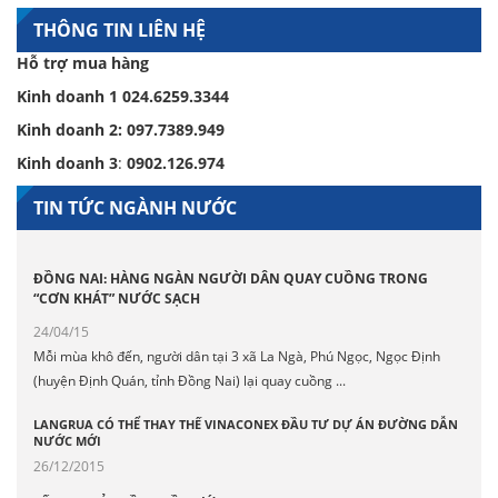
THÔNG TIN LIÊN HỆ
Hỗ trợ mua hàng
Kinh doanh 1
024.6259.3344
Kinh doanh 2:
097.7389.949
Kinh doanh 3
:
0902.126.974
TIN TỨC NGÀNH NƯỚC
ĐỒNG NAI: HÀNG NGÀN NGƯỜI DÂN QUAY CUỒNG TRONG
“CƠN KHÁT” NƯỚC SẠCH
24/04/15
Mỗi mùa khô đến, người dân tại 3 xã La Ngà, Phú Ngọc, Ngọc Định
(huyện Định Quán, tỉnh Đồng Nai) lại quay cuồng ...
LANGRUA CÓ THỂ THAY THẾ VINACONEX ĐẦU TƯ DỰ ÁN ĐƯỜNG DẪN
NƯỚC MỚI
26/12/2015