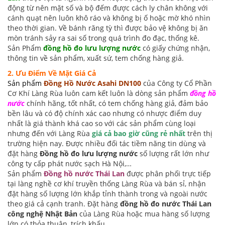
động từ nên mặt số và bộ đếm được cách ly chân không với
cánh quạt nên luôn khô ráo và không bị ố hoặc mờ khó nhìn
theo thời gian. Về bánh răng tỳ thì được bảo vệ không bị ăn
mòn tránh sảy ra sai số trong quá trình đo đạc, thống kê.
Sản Phẩm
đồng hồ đo lưu lượng nước
có giấy chứng nhận,
thông tin về sản phẩm, xuất sứ, tem chống hàng giả.
2. Ưu Điểm Về Mặt Giá Cả
Sản phẩm
Đồng Hồ Nước Asahi DN100
của Công ty Cổ Phần
Cơ Khí Làng Rùa luôn cam kết luôn là dòng sản phẩm
đồng hồ
nước
chính hãng, tốt nhất, có tem chống hàng giả, đảm bảo
bền lâu và có độ chính xác cao nhưng có nhược điểm duy
nhất là giá thành khá cao so với các sản phẩm cùng loại
nhưng đến với Làng Rùa
giá cả bao giờ cũng rẻ nhất
trên thị
trường hiện nay. Được nhiều đối tác tiềm năng tin dùng và
đặt hàng
Đồng hồ đo lưu lượng nước
số lượng rất lớn như
công ty cấp phát nước sạch Hà Nội,…
Sản phẩm
Đồng hồ nước Thái Lan
được phân phối
trực tiếp
tại làng nghề cơ khí truyền thống Làng Rùa và bán sỉ, nhận
đặt hàng số lượng lớn khắp tỉnh thành trong và ngoài nước
theo giá cả cạnh tranh. Đặt hàng
đồng hồ đo nước Thái Lan
công nghệ Nhật Bản
của Làng Rùa hoặc mua hàng số lượng
lớn có thỏa thuận, trích khấu.