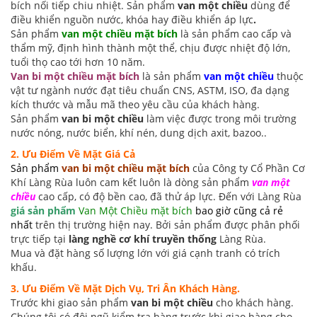
bích nối tiếp chiu nhiệt. Sản phẩm
van một chiều
dùng để
điều khiển nguồn nước, khóa hay điều khiển áp lực
.
Sản phẩm
van một chiều mặt bích
là sản phẩm cao cấp và
thẩm mỹ, định hình thành một thể, chịu được nhiệt độ lớn,
tuổi thọ cao tới hơn 10 năm.
Van bi một chiều mặt bích
là sản phẩm
van một chiều
thuộc
vật tư ngành nước
đạt tiêu chuẩn CNS, ASTM, ISO, đa dạng
kích thước và mẫu mã theo yêu cầu của khách hàng.
Sản phẩm
van bi một chiều
làm việc được trong môi trường
nước nóng, nước biển, khí nén, dung dịch axit, bazoo..
2. Ưu Điểm Về Mặt Giá Cả
Sản phẩm
van bi một chiều mặt bích
của Công ty Cổ Phần Cơ
Khí Làng Rùa luôn cam kết luôn là dòng sản phẩm
van một
chiều
cao cấp, có độ bền cao, đã thử áp lực. Đến với Làng Rùa
giá sản phẩm
Van Một Chiều mặt bích
bao giờ cũng cả rẻ
nhất
trên thị trường hiện nay. Bởi sản phẩm được phân phối
trực tiếp tại
làng nghề cơ khí truyền thống
Làng Rùa.
Mua và đặt hàng số lượng lớn với giá cạnh tranh có trích
khấu.
3. Ưu Điểm Về Mặt Dịch Vụ, Tri Ân Khách Hàng.
Trước khi giao sản phẩm
van bi một chiều
cho khách hàng.
Chúng tôi có đội ngũ kiểm tra hàng trước khi giao hàng cho