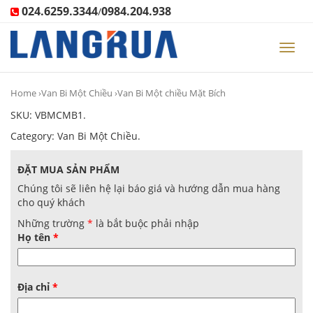
024.6259.3344
0984.204.938
/
Toggl
navig
Home
›
Van Bi Một Chiều
›Van Bi Một chiều Mặt Bích
SKU:
VBMCMB1
.
Category:
Van Bi Một Chiều
.
ĐẶT MUA SẢN PHẨM
Chúng tôi sẽ liên hệ lại báo giá và hướng dẫn mua hàng
cho quý khách
Những trường
*
là bắt buộc phải nhập
Họ tên
*
Địa chỉ
*