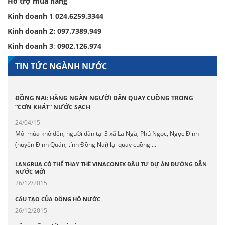
Hỗ trợ mua hàng
Kinh doanh 1
024.6259.3344
Kinh doanh 2:
097.7389.949
Kinh doanh 3
:
0902.126.974
TIN TỨC NGÀNH NƯỚC
ĐỒNG NAI: HÀNG NGÀN NGƯỜI DÂN QUAY CUỒNG TRONG
“CƠN KHÁT” NƯỚC SẠCH
24/04/15
Mỗi mùa khô đến, người dân tại 3 xã La Ngà, Phú Ngọc, Ngọc Định
(huyện Định Quán, tỉnh Đồng Nai) lại quay cuồng ...
LANGRUA CÓ THỂ THAY THẾ VINACONEX ĐẦU TƯ DỰ ÁN ĐƯỜNG DẪN
NƯỚC MỚI
26/12/2015
CẤU TẠO CỦA ĐỒNG HỒ NƯỚC
26/12/2015