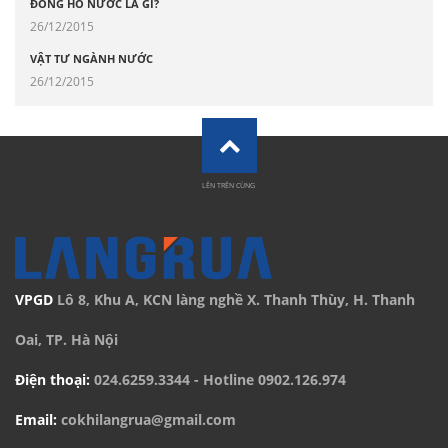
ĐỒNG HỒ NƯỚC LÀ GÌ?
26/12/2015
VẬT TƯ NGÀNH NƯỚC
26/12/2015
LÊN TRÊN CÙNG
VPGD
Lô 8, Khu A, KCN làng nghề X. Thanh Thùy, H. Thanh
Oai, TP. Hà Nội
Điện thoại:
024.6259.3344
- Hotline
0902.126.974
Email:
cokhilangrua@gmail.com