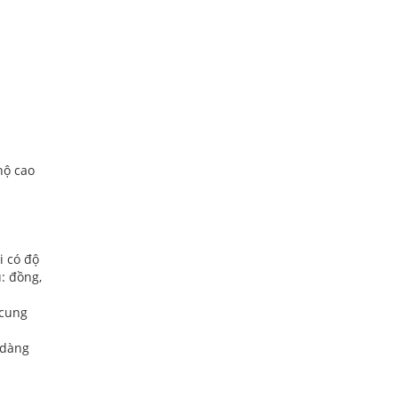
hộ cao
i có độ
: đồng,
 cung
 dàng