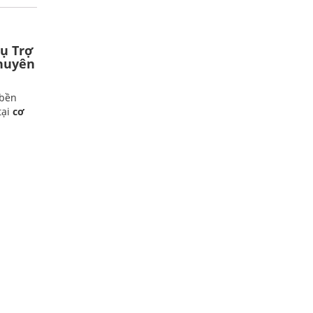
ụ Trợ
huyên
 bền
tại
cơ