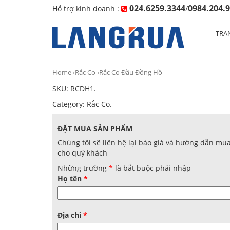
024.6259.3344
0984.204.
Hỗ trợ kinh doanh :
/
TRA
Home
›
Rắc Co
›Rắc Co Đầu Đồng Hồ
SKU:
RCDH1
.
Category:
Rắc Co
.
ĐẶT MUA SẢN PHẨM
Chúng tôi sẽ liên hệ lại báo giá và hướng dẫn mu
cho quý khách
Những trường
*
là bắt buộc phải nhập
Họ tên
*
Địa chỉ
*