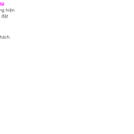
hồ
ờng hiện
 đặt
khách.