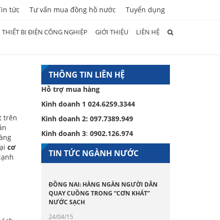
Tin tức
Tư vấn mua đồng hồ nước
Tuyển dụng
THIẾT BỊ ĐIỆN CÔNG NGHIỆP
GIỚI THIỆU
LIÊN HỆ
THÔNG TIN LIÊN HỆ
Hỗ trợ mua hàng
Kinh doanh 1
024.6259.3344
t trên
Kinh doanh 2:
097.7389.949
ản
Kinh doanh 3
:
0902.126.974
dàng
tại
cơ
TIN TỨC NGÀNH NƯỚC
cạnh
ĐỒNG NAI: HÀNG NGÀN NGƯỜI DÂN
QUAY CUỒNG TRONG “CƠN KHÁT”
NƯỚC SẠCH
24/04/15