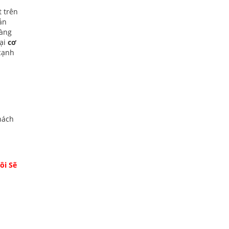
t trên
ản
dàng
tại
cơ
cạnh
hách
ôi Sẽ