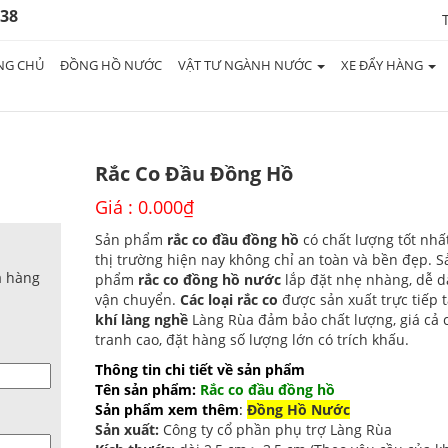
938
NG CHỦ
ĐỒNG HỒ NƯỚC
VẬT TƯ NGÀNH NƯỚC
XE ĐẨY HÀNG
Rắc Co Đầu Đồng Hồ
Giá :
0.000
₫
Sản phẩm
rắc co đầu đồng hồ
có chất lượng tốt nhấ
thị trường hiện nay không chỉ an toàn và bền đẹp. S
a hàng
phẩm
rắc co đồng hồ nước
lắp đặt nhẹ nhàng, dễ 
vận chuyển.
Các loại rắc co
được sản xuất trực tiếp 
khí làng nghề
Làng Rùa đảm bảo chất lượng, giá cả 
tranh cao, đặt hàng số lượng lớn có trích khấu.
Thông tin chi tiết về sản phẩm
Tên sản phẩm:
Rắc co đầu đồng hồ
Sản phẩm xem thêm
:
Đồng Hồ Nước
Sản xuất:
Công ty cổ phần phụ trợ Làng Rùa