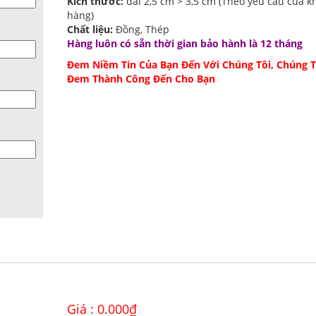
Kích thước:
dài 2,5 cm > 3,5 cm (Theo yêu cầu của k
hàng)
Chất liệu:
Đồng, Thép
Hàng luôn có sẵn thời gian bảo hành là 12 tháng
Đem Niềm Tin Của Bạn Đến Với Chúng Tôi, Chúng T
Đem Thành Công Đến Cho Bạn
Giá :
0.000
₫