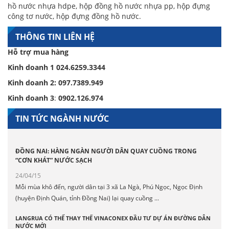
hồ nước nhựa hdpe
,
hộp đồng hồ nước nhựa pp
,
hộp đựng
công tơ nước
,
hộp đựng đồng hồ nước
.
THÔNG TIN LIÊN HỆ
Hỗ trợ mua hàng
Kinh doanh 1
024.6259.3344
Kinh doanh 2:
097.7389.949
Kinh doanh 3
:
0902.126.974
TIN TỨC NGÀNH NƯỚC
ĐỒNG NAI: HÀNG NGÀN NGƯỜI DÂN QUAY CUỒNG TRONG
“CƠN KHÁT” NƯỚC SẠCH
24/04/15
Mỗi mùa khô đến, người dân tại 3 xã La Ngà, Phú Ngọc, Ngọc Định
(huyện Định Quán, tỉnh Đồng Nai) lại quay cuồng ...
LANGRUA CÓ THỂ THAY THẾ VINACONEX ĐẦU TƯ DỰ ÁN ĐƯỜNG DẪN
NƯỚC MỚI