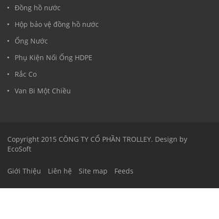
Đồng hồ nước
Hộp bảo vệ đồng hồ nước
Ống Nước
Phụ Kiện Nối Ống HDPE
Rắc Co
Van Bi Một Chiều
Copyright 2015 CÔNG TY CỔ PHẦN TROLLEY. Design by
EcoSoft
Giới Thiệu
Liên hệ
Site map
Feeds