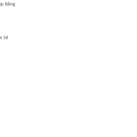
ắp Bằng
i Sẽ