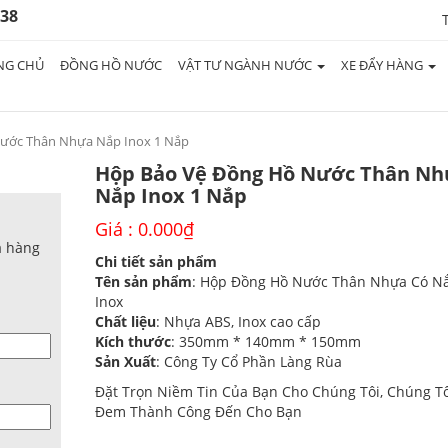
938
NG CHỦ
ĐỒNG HỒ NƯỚC
VẬT TƯ NGÀNH NƯỚC
XE ĐẨY HÀNG
ước Thân Nhựa Nắp Inox 1 Nắp
Hộp Bảo Vệ Đồng Hồ Nước Thân Nh
Nắp Inox 1 Nắp
Giá :
0.000
₫
a hàng
Chi tiết sản phẩm
Tên sản phẩm
: Hộp Đồng Hồ Nước Thân Nhựa Có N
Inox
Chất liệu
: Nhựa ABS, Inox cao cấp
Kích thước
: 350mm * 140mm * 150mm
Sản Xuất
: Công Ty Cổ Phần Làng Rùa
Đặt Trọn Niềm Tin Của Bạn Cho Chúng Tôi, Chúng Tô
Đem Thành Công Đến Cho Bạn