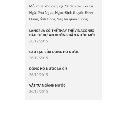
Mỗi mùa khô đến, người dân tại 3 xã La
Ngà, Phú Ngọc, Ngọc Định (huyện Định
Quán, tỉnh Đồng Nai) lại quay cuồng ...
LANGRUA CÓ THỂ THAY THẾ VINACONEX
ĐẦU TƯ DỰ ÁN ĐƯỜNG DẪN NƯỚC MỚI
26/12/2015
CẤU TẠO CỦA ĐỒNG HỒ NƯỚC
26/12/2015
ĐỒNG HỒ NƯỚC LÀ GÌ?
26/12/2015
VẬT TƯ NGÀNH NƯỚC
26/12/2015