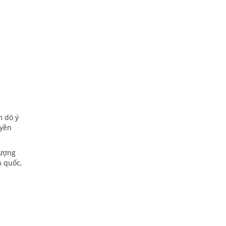
m dò ý
uyền
lượng
n quốc,