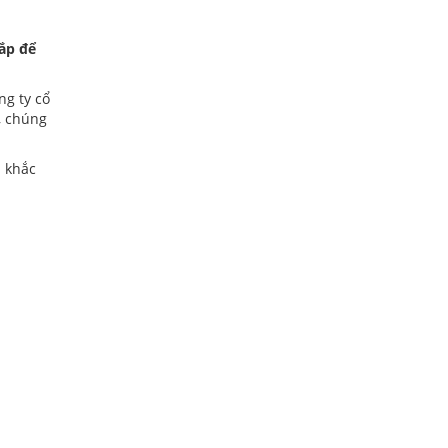
ắp để
ng ty cổ
, chúng
u khắc