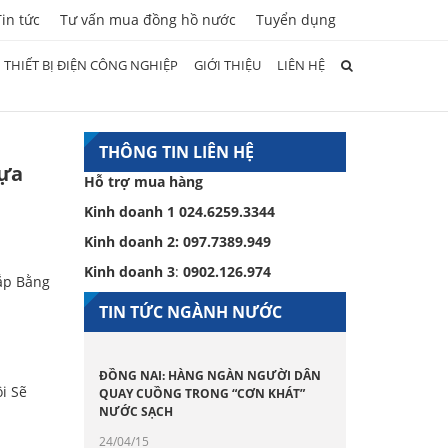
Tin tức
Tư vấn mua đồng hồ nước
Tuyển dụng
THIẾT BỊ ĐIỆN CÔNG NGHIỆP
GIỚI THIỆU
LIÊN HỆ
THÔNG TIN LIÊN HỆ
ựa
Hỗ trợ mua hàng
Kinh doanh 1
024.6259.3344
Kinh doanh 2:
097.7389.949
Kinh doanh 3
:
0902.126.974
ắp Bằng
TIN TỨC NGÀNH NƯỚC
ĐỒNG NAI: HÀNG NGÀN NGƯỜI DÂN
i Sẽ
QUAY CUỒNG TRONG “CƠN KHÁT”
NƯỚC SẠCH
24/04/15