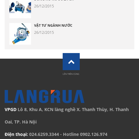
26/12/2015
VẬT TƯ NGÀNH NƯỚC
26/12/2015
LÊN TRÊN CÙNG
VPGD
Lô 8, Khu A, KCN làng nghề X. Thanh Thùy, H. Thanh
Oai, TP. Hà Nội
Điện thoại:
024.6259.3344
- Hotline
0902.126.974