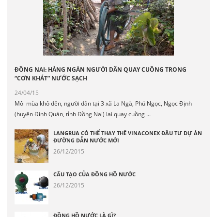
ĐỒNG NAI: HÀNG NGÀN NGƯỜI DÂN QUAY CUỒNG TRONG
“CƠN KHÁT” NƯỚC SẠCH
24/04/15
Mỗi mùa khô đến, người dân tại 3 xã La Ngà, Phú Ngọc, Ngọc Định
(huyện Định Quán, tỉnh Đồng Nai) lại quay cuồng ...
LANGRUA CÓ THỂ THAY THẾ VINACONEX ĐẦU TƯ DỰ ÁN
ĐƯỜNG DẪN NƯỚC MỚI
26/12/2015
CẤU TẠO CỦA ĐỒNG HỒ NƯỚC
26/12/2015
ĐỒNG HỒ NƯỚC LÀ GÌ?