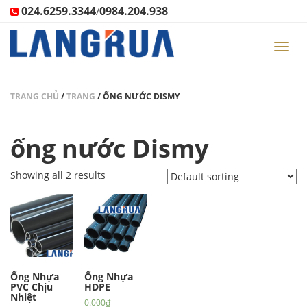
024.6259.3344
0984.204.938
/
Toggl
navig
TRANG CHỦ
/
TRANG
/
ỐNG NƯỚC DISMY
ống nước Dismy
Showing all 2 results
Ống Nhựa
Ống Nhựa
PVC Chịu
HDPE
Nhiệt
0.000
₫