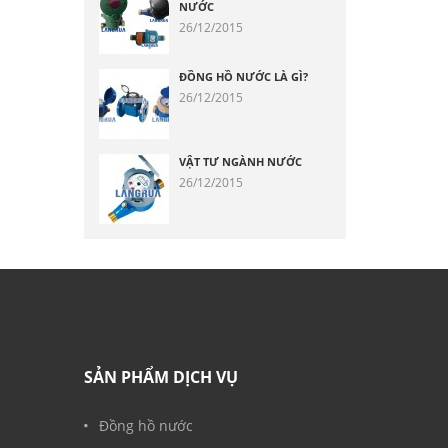
NƯỚC
26/12/2015
ĐỒNG HỒ NƯỚC LÀ GÌ?
26/12/2015
VẬT TƯ NGÀNH NƯỚC
26/12/2015
SẢN PHẨM DỊCH VỤ
Đồng hồ nước