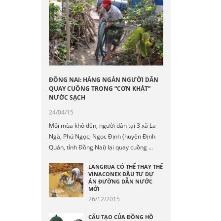
ĐỒNG NAI: HÀNG NGÀN NGƯỜI DÂN
QUAY CUỒNG TRONG “CƠN KHÁT”
NƯỚC SẠCH
24/04/15
Mỗi mùa khô đến, người dân tại 3 xã La
Ngà, Phú Ngọc, Ngọc Định (huyện Định
Quán, tỉnh Đồng Nai) lại quay cuồng ...
LANGRUA CÓ THỂ THAY THẾ
VINACONEX ĐẦU TƯ DỰ
ÁN ĐƯỜNG DẪN NƯỚC
MỚI
26/12/2015
CẤU TẠO CỦA ĐỒNG HỒ