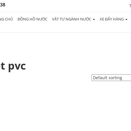
938
NG CHỦ
ĐỒNG HỒ NƯỚC
VẬT TƯ NGÀNH NƯỚC
XE ĐẨY HÀNG
t pvc