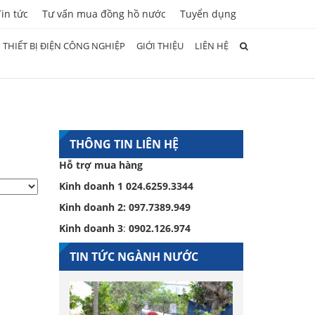
Tin tức
Tư vấn mua đồng hồ nước
Tuyển dụng
THIẾT BỊ ĐIỆN CÔNG NGHIỆP
GIỚI THIỆU
LIÊN HỆ
THÔNG TIN LIÊN HỆ
Hỗ trợ mua hàng
Kinh doanh 1
024.6259.3344
Kinh doanh 2:
097.7389.949
Kinh doanh 3
:
0902.126.974
TIN TỨC NGÀNH NƯỚC