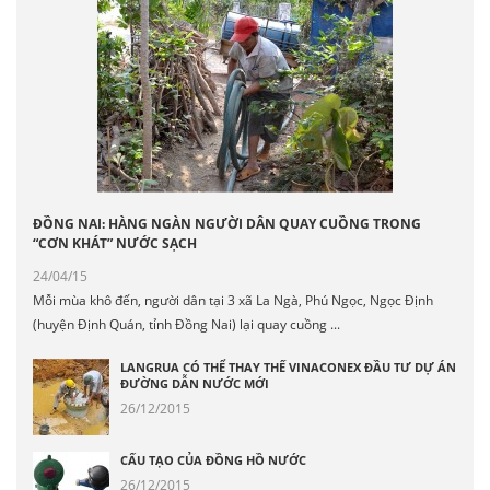
ĐỒNG NAI: HÀNG NGÀN NGƯỜI DÂN QUAY CUỒNG TRONG
“CƠN KHÁT” NƯỚC SẠCH
24/04/15
Mỗi mùa khô đến, người dân tại 3 xã La Ngà, Phú Ngọc, Ngọc Định
(huyện Định Quán, tỉnh Đồng Nai) lại quay cuồng ...
LANGRUA CÓ THỂ THAY THẾ VINACONEX ĐẦU TƯ DỰ ÁN
ĐƯỜNG DẪN NƯỚC MỚI
26/12/2015
CẤU TẠO CỦA ĐỒNG HỒ NƯỚC
26/12/2015