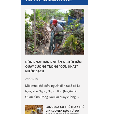
ĐỒNG NAI: HÀNG NGÀN NGƯỜI DÂN
QUAY CUỒNG TRONG “CƠN KHÁT”
NƯỚC SẠCH
24/04/15
Mỗi mùa khô đến, người dân tại 3 xã La
Ngà, Phú Ngọc, Ngọc Định (huyện Định
Quán, tỉnh Đồng Nai) lại quay cuồng ...
LANGRUA CÓ THỂ THAY THẾ
VINACONEX ĐẦU TƯ DỰ