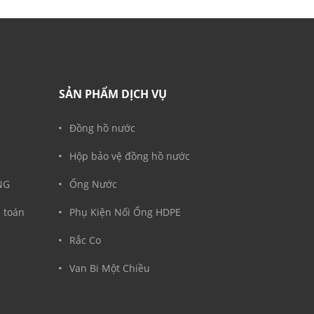
SẢN PHẨM DỊCH VỤ
Đồng hồ nước
Hộp bảo vệ đồng hồ nước
̀NG
Ống Nước
 toán
Phụ Kiện Nối Ống HDPE
Rắc Co
Van Bi Một Chiều