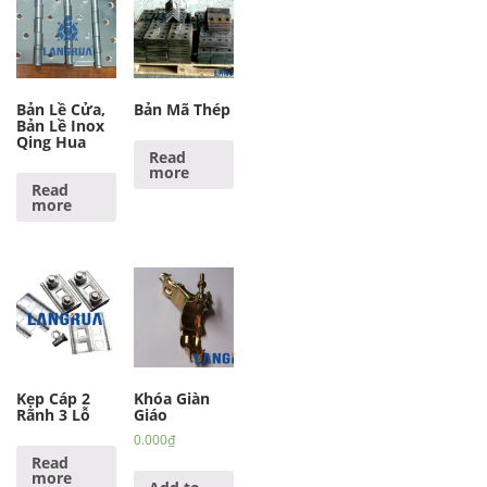
Bản Lề Cửa,
Bản Mã Thép
Bản Lề Inox
Qing Hua
Read
more
Read
more
Kẹp Cáp 2
Khóa Giàn
Rãnh 3 Lỗ
Giáo
0.000
₫
Read
more