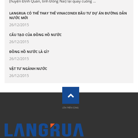
(huyện Định Quán, tỉnh Đồng Nai) lại quay cuồng ...
LANGRUA CÓ THỂ THAY THẾ VINACONEX ĐẦU TƯ DỰ ÁN ĐƯỜNG DẪN
NƯỚC MỚI
26/12/2015
CẤU TẠO CỦA ĐỒNG HỒ NƯỚC
26/12/2015
ĐỒNG HỒ NƯỚC LÀ GÌ?
26/12/2015
VẬT TƯ NGÀNH NƯỚC
26/12/2015
LÊN TRÊN CÙNG