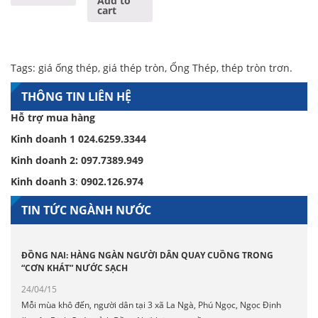
Add to
cart
Tags:
giá ống thép
,
giá thép tròn
,
Ống Thép
,
thép tròn trơn
.
THÔNG TIN LIÊN HỆ
Hỗ trợ mua hàng
Kinh doanh 1
024.6259.3344
Kinh doanh 2:
097.7389.949
Kinh doanh 3
:
0902.126.974
TIN TỨC NGÀNH NƯỚC
ĐỒNG NAI: HÀNG NGÀN NGƯỜI DÂN QUAY CUỒNG TRONG
“CƠN KHÁT” NƯỚC SẠCH
24/04/15
Mỗi mùa khô đến, người dân tại 3 xã La Ngà, Phú Ngọc, Ngọc Định