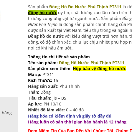
Sản phẩm
Đồng Hồ Đo Nước Phú Thịnh PT311
là d
đồng hồ nước
uy tín, chất lượng cao lâu năm trên th
trường cung ứng vật tư ngành nước. Sản phẩm
Đồng
Nước Phú Thịnh
là dòng sản phẩm chính hãng của P
được sản xuất tại Việt Nam, tiêu thụ trong và ngoài 
Đồng hồ đo nước
với kiểu dáng vượt trội hơn hẳn, 
đồng, có độ chính xác, chịu lực chịu nhiệt phù hợp 
nơi có khí hậu ẩm ướt…
Thông tin chi tiết về sản phẩm
Tên sản phẩm:
Đồng Hồ Nước Phú Thịnh PT311
Sản phẩm xem thêm
:
Hộp bảo vệ đồng hồ nước
Mã sp:
PT311
Kích Thước:
15
Hãng sản xuất
: Phú Thịnh
Thân:
Đồng
Tiêu chuẩn:
Jis – BS
Áp lực:
PN 10/16
Nhiệt độ làm việc:
0 – 40 độ
a hàng
Hàng hóa có kiểm định và giấy tờ đầy đủ
Hàng luôn có sẵn thời gian bảo hành là 12 tháng
Đem Niềm Tin Của Bạn Đến Với Chúng Tôi, Chúng T