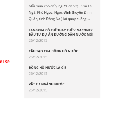
Mỗi mùa khô đến, người dân tại 3 xã La
Ngà, Phú Ngọc, Ngọc Định (huyện Định
Quán, tỉnh Đồng Nai) lại quay cuồng ...
LANGRUA CÓ THỂ THAY THẾ VINACONEX
ĐẦU TƯ DỰ ÁN ĐƯỜNG DẪN NƯỚC MỚI
26/12/2015
CẤU TẠO CỦA ĐỒNG HỒ NƯỚC
26/12/2015
ôi Sẽ
ĐỒNG HỒ NƯỚC LÀ GÌ?
26/12/2015
VẬT TƯ NGÀNH NƯỚC
26/12/2015