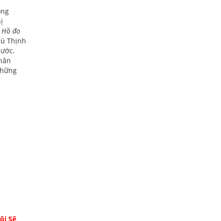
òng
ị
 Hồ đo
hú Thịnh
nước.
thân
những
ôi Sẽ