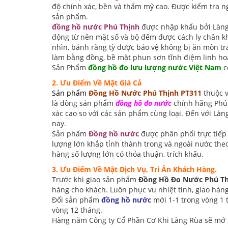
độ chính xác, bền và thẩm mỹ cao. Được kiểm tra n
sản phẩm.
đồng hồ nước Phú Thịnh
được nhập khẩu bởi Làn
động từ nên mặt số và bộ đếm được cách ly chân k
nhìn, bánh răng tỳ được bảo vệ không bị ăn mòn trá
làm bằng đồng, bề mặt phun sơn tĩnh điệm linh hoạ
Sản Phẩm
đồng hồ đo lưu lượng nước Việt Nam
c
2. Ưu Điểm Về Mặt Giá Cả
Sản phẩm
Đồng Hồ Nước Phú Thịnh PT311
thuộc
là dòng sản phẩm
đồng hồ đo nước
chính hãng Phú 
xác cao so với các sản phẩm cùng loại. Đến với Là
nay.
Sản phẩm
Đồng hồ nước
được phân phối
trực tiế
lượng lớn khắp tỉnh thành trong và ngoài nước the
hàng số lượng lớn có thỏa thuận, trích khấu.
3. Ưu Điểm Về Mặt Dịch Vụ, Tri Ân Khách Hàng.
Trước khi giao sản phẩm
Đồng Hồ Đo Nước Phú Th
hàng cho khách. Luôn phục vu nhiệt tình, giao hàng
Đổi sản phẩm
đồng hồ nước
mới 1-1 trong vòng 1 
vòng 12 tháng.
Hàng năm Công ty Cổ Phần Cơ Khi Làng Rùa sẽ mở 1 