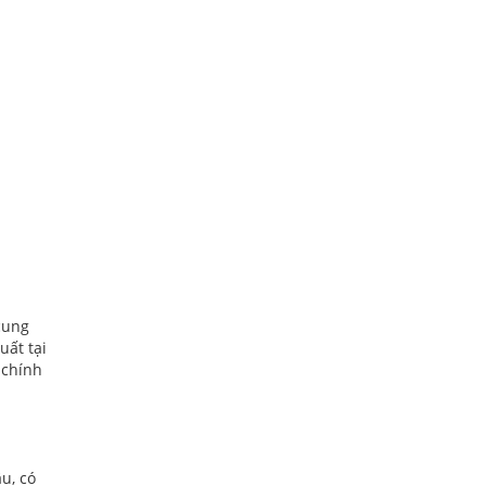
cung
ất tại
 chính
u, có