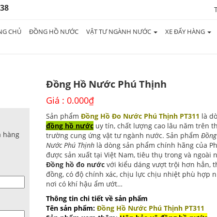
938
NG CHỦ
ĐỒNG HỒ NƯỚC
VẬT TƯ NGÀNH NƯỚC
XE ĐẨY HÀNG
Đồng Hồ Nước Phú Thịnh
Giá :
0.000
₫
Sản phẩm
Đồng Hồ Đo Nước Phú Thịnh PT311
là d
đồng hồ nước
uy tín, chất lượng cao lâu năm trên th
a hàng
trường cung ứng vật tư ngành nước. Sản phẩm
Đồng
Nước Phú Thịnh
là dòng sản phẩm chính hãng của P
được sản xuất tại Việt Nam, tiêu thụ trong và ngoài 
Đồng hồ đo nước
với kiểu dáng vượt trội hơn hẳn, 
đồng, có độ chính xác, chịu lực chịu nhiệt phù hợp 
nơi có khí hậu ẩm ướt…
Thông tin chi tiết về sản phẩm
Tên sản phẩm:
Đồng Hồ Nước Phú Thịnh PT311