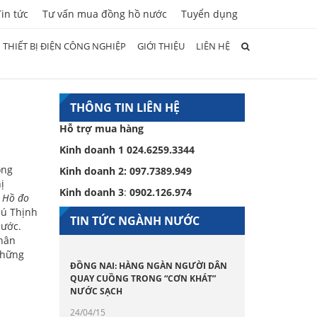
Tin tức
Tư vấn mua đồng hồ nước
Tuyển dụng
THIẾT BỊ ĐIỆN CÔNG NGHIỆP
GIỚI THIỆU
LIÊN HỆ
THÔNG TIN LIÊN HỆ
Hỗ trợ mua hàng
Kinh doanh 1
024.6259.3344
òng
Kinh doanh 2:
097.7389.949
ị
Kinh doanh 3
:
0902.126.974
 Hồ đo
hú Thịnh
TIN TỨC NGÀNH NƯỚC
nước.
thân
những
ĐỒNG NAI: HÀNG NGÀN NGƯỜI DÂN
QUAY CUỒNG TRONG “CƠN KHÁT”
NƯỚC SẠCH
24/04/15