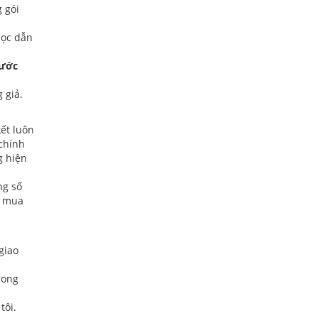
 gói
học dẫn
nước
 giả.
ết luôn
 chính
g hiện
ng số
c mua
giao
rong
tôi.