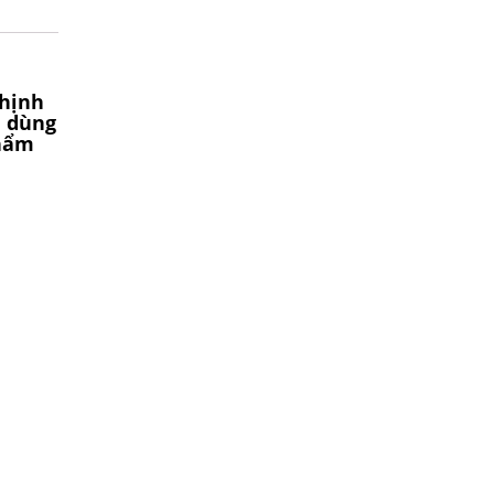
Thịnh
n dùng
phẩm