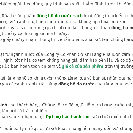
ghiêm ngặt theo đúng quy trình sản xuất, thẩm định trước khi đóng
g Rùa là sản phẩm
đồng hồ đo nước sạch
hoạt động theo kiểu cơ 
hông với cánh quạt nên luôn khô ráo và không bị ố hoặc mờ khó
nh sảy ra sai số trong quá trình đo đạc, thống kê. Thân
đồng hồ 
t chống oxi hóa ngoài môi trường.
ó giấy chứng nhận, thông tin về sản phẩm, xuất sứ, tem chống hàng
vật tư ngành nước
của Công ty Cổ Phần Cơ Khí Làng Rùa luôn cam k
Thịnh, tốt nhất, có tem chống hàng giả, đảm bảo bền lâu và có độ
ng Rùa bạn hoàn toàn an tâm về
giá cả của sản phẩm
trên thị trườn
p tại làng nghề cơ khí truyền thống Làng Rùa và bán sỉ, nhận đặt hà
o giá cả cạnh tranh. Đặt hàng
đồng hồ đo nước
của Làng Rùa hoặ
ịnh
cho khách hàng. Chúng tôi có đội ngũ kiểm tra hàng trước khi 
 tận nơi có trách nhiệm.
tuần sau kí nhận hàng,
Dịch vụ bảo hành cao
, sữa chữa miễn phí t
buổi party nhỏ giao lưu với khách hàng tiềm năng đến với chúng 