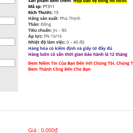
Sản phẩm xem thêm
:
Hộp bảo vệ đồng hồ nước
Mã sp:
PT311
Kích Thước:
15
Hãng sản xuất
: Phú Thịnh
Thân:
Đồng
Tiêu chuẩn:
Jis – BS
Áp lực:
PN 10/16
Nhiệt độ làm việc:
0 – 40 độ
Hàng hóa có kiểm định và giấy tờ đầy đủ
Hàng luôn có sẵn thời gian bảo hành là 12 tháng
Đem Niềm Tin Của Bạn Đến Với Chúng Tôi, Chúng T
Đem Thành Công Đến Cho Bạn
Giá :
0.000
₫